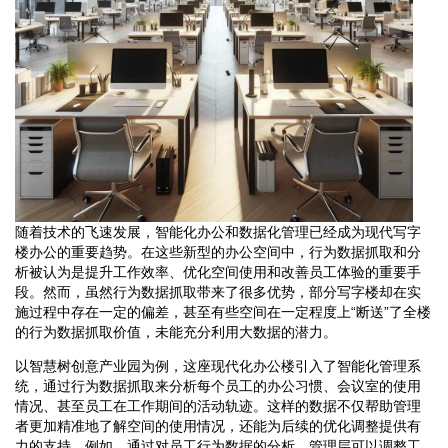
随着技术的飞速发展，智能化办公和数据化管理已经成为现代写字
楼办公的重要趋势。在这些新型的办公空间中，行为数据抓取和分
析被认为是提升工作效率、优化空间使用和改善员工体验的重要手
段。然而，虽然行为数据抓取带来了很多优势，部分写字楼却在实
施过程中存在一定的偏差，甚至有些空间在一定程度上“断送”了全楼
的行为数据抓取价值，未能充分利用大数据的潜力。
以智慧树创意产业园为例，这座现代化办公楼引入了智能化管理系
统，通过行为数据抓取来分析每个员工的办公习惯、会议室的使用
情况、甚至员工在工作期间的活动轨迹。这样的数据不仅帮助管理
者更加精准地了解空间的使用情况，还能为后续的优化调整提供有
力的支持。例如，通过对员工行为数据的分析，管理层可以调整工