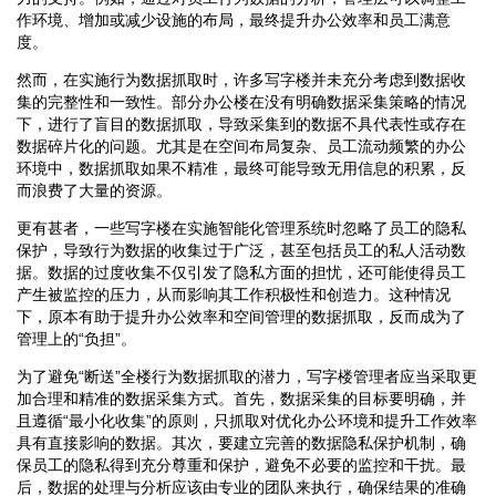
作环境、增加或减少设施的布局，最终提升办公效率和员工满意
度。
然而，在实施行为数据抓取时，许多写字楼并未充分考虑到数据收
集的完整性和一致性。部分办公楼在没有明确数据采集策略的情况
下，进行了盲目的数据抓取，导致采集到的数据不具代表性或存在
数据碎片化的问题。尤其是在空间布局复杂、员工流动频繁的办公
环境中，数据抓取如果不精准，最终可能导致无用信息的积累，反
而浪费了大量的资源。
更有甚者，一些写字楼在实施智能化管理系统时忽略了员工的隐私
保护，导致行为数据的收集过于广泛，甚至包括员工的私人活动数
据。数据的过度收集不仅引发了隐私方面的担忧，还可能使得员工
产生被监控的压力，从而影响其工作积极性和创造力。这种情况
下，原本有助于提升办公效率和空间管理的数据抓取，反而成为了
管理上的“负担”。
为了避免“断送”全楼行为数据抓取的潜力，写字楼管理者应当采取更
加合理和精准的数据采集方式。首先，数据采集的目标要明确，并
且遵循“最小化收集”的原则，只抓取对优化办公环境和提升工作效率
具有直接影响的数据。其次，要建立完善的数据隐私保护机制，确
保员工的隐私得到充分尊重和保护，避免不必要的监控和干扰。最
后，数据的处理与分析应该由专业的团队来执行，确保结果的准确