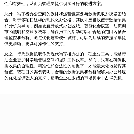
性和有效性，从而为管理层提供切实可行的改进方案。
此外，写字楼办公空间的设计和运营也需要与数据抓取系统紧密结
合。对于该项目这样的现代化办公楼，其设计应当以便于数据采集
和分析为导向，例如设置开放式办公区域、智能化会议室、动态调
节的照明和空调系统等，确保员工的活动可以在合适的范围内被合
理监控和分析。通过优化这些硬件设施，可以为后续的数据采集提
供更清晰、更具可操作性的支持。
总之，行为数据抓取作为现代写字楼办公的一项重要工具，能够帮
助企业更加科学地管理空间和提升工作效率。然而，只有在确保数
据收集的合理性、精准性和合法性的前提下，才能最大化地发挥其
价值。该项目的案例表明，合理的数据采集和分析能够为办公环境
的优化提供强大的支持，帮助企业在激烈的市场竞争中占得先机。