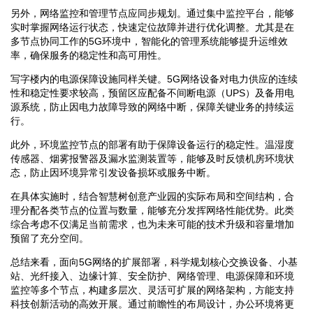
另外，网络监控和管理节点应同步规划。通过集中监控平台，能够
实时掌握网络运行状态，快速定位故障并进行优化调整。尤其是在
多节点协同工作的5G环境中，智能化的管理系统能够提升运维效
率，确保服务的稳定性和高可用性。
写字楼内的电源保障设施同样关键。5G网络设备对电力供应的连续
性和稳定性要求较高，预留区应配备不间断电源（UPS）及备用电
源系统，防止因电力故障导致的网络中断，保障关键业务的持续运
行。
此外，环境监控节点的部署有助于保障设备运行的稳定性。温湿度
传感器、烟雾报警器及漏水监测装置等，能够及时反馈机房环境状
态，防止因环境异常引发设备损坏或服务中断。
在具体实施时，结合智慧树创意产业园的实际布局和空间结构，合
理分配各类节点的位置与数量，能够充分发挥网络性能优势。此类
综合考虑不仅满足当前需求，也为未来可能的技术升级和容量增加
预留了充分空间。
总结来看，面向5G网络的扩展部署，科学规划核心交换设备、小基
站、光纤接入、边缘计算、安全防护、网络管理、电源保障和环境
监控等多个节点，构建多层次、灵活可扩展的网络架构，方能支持
科技创新活动的高效开展。通过前瞻性的布局设计，办公环境将更