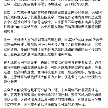
区域，这些设备应集中部署于环境稳定、易于维护的机房。
其次，分布式小基站的布局是构建高密度覆盖网络的关键。5G信号
的高频特性决定了其覆盖范围较窄，需要在办公楼内部和周边设置
多个小型基站以保证信号连续性。未来预留区应考虑安装具备灵活
扩展能力的小基站节点，以便根据实际使用情况调整网络覆盖范围
和容量。
此外，光纤接入点的规划同样不可忽视。5G网络的核心传输依赖于
高速光纤连接，确保数据中心与各接入节点之间实现低时延、高带
宽的通信。预留区的设计应充分考虑光纤线路的铺设路径和接口数
量，避免后续扩展时造成施工难度和服务中断。
在无线接入网的建设中，边缘计算节点的部署具有重要意义。通过
在写字楼内部设置边缘服务器，可以有效减少数据传输距离，降低
延迟，提高响应速度。面向科技创新应用，如虚拟现实、智能制造
等，边缘计算能够提供强大的算力支持，促进业务的实时处理和智
能化升级。
安全节点的设置也是不可或缺的一环。未来网络不仅需要高速连
接，更需要保障数据的安全传输和访问控制。预留区域内应考虑部
署防火墙、入侵检测系统以及网络访问管理模块，构建多层次的安
全防护体系，为科技创新活动提供安全可靠的通信环境。